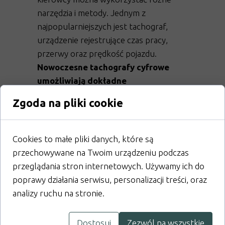
narzędzia i metody. Jednym z
najpopularniejszych jest tachograf,
urządzenie rejestrujące czas pracy,
przerwy oraz prędkość pojazdu.
Nowoczesne tachografy cyfrowe
umożliwiają dokładne
monitorowanie wszystkich
Zgoda na pliki cookie
parametrów związanych z pracą
kierowcy.
Pracodawca powinien
regularnie analizować dane z
Cookies to małe pliki danych, które są
tachografów oraz przechowywać je
przechowywane na Twoim urządzeniu podczas
przez określony czas, zgodnie z
przeglądania stron internetowych. Używamy ich do
obowiązującymi przepisami. Oprócz
poprawy działania serwisu, personalizacji treści, oraz
tachografów, można również stosować
analizy ruchu na stronie.
ręczne karty ewidencji czasu pracy lub
specjalistyczne oprogramowanie
Dostosuj
Zezwól na wszystkie