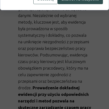
komputerowe, które automatycznie
generuje raporty i ułatwia zarządzanie
danymi. Niezależnie od wybranej
metody, kluczowe jest, aby ewidencja
była prowadzona w sposób
systematyczny i dokładny, co pozwala
na uniknięcie niezgodności z przepisami
oraz poprawia bezpieczeństwo pracy
kierowców. Podsumowując, ewidencja
czasu pracy kierowcy jest kluczowym
obowiązkiem pracodawcy, który ma na
celu zapewnienie zgodności z
przepisami oraz bezpieczeństwa na
drodze.
Prowadzenie dokładnej
ewidencji przy użyciu odpowiednich
narzędzi i metod pozwala na
skuteczne zarządzanie czasem pracy